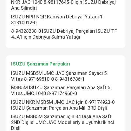
NKR JAC 1040 8-98117645-0 için ISUZU Debriyaj
Ana Silindiri
ISUZU NPR NQR Kamyon Debriyaj Yatağı 1-
31310012-0
8-94328238-0 ISUZU Debriyaj Parçaları ISUZU TF
4JA1 için Debriyaj Salma Yatağı
ISUZU Şanzıman Parçaları
ISUZU MSB5M JMC JAC Şanzıman Sayacı 5.
Vites 8-97169510-0 8-94316786-1
MSB5M ISUZU Şanzıman Parçaları Ana Şaft 5.
Ev
Vites JMC 1040 8-97174960-0
ISUZU NKR MSB5M JMC JAC için 8-97174923-0
ISUZU Şanzıman Parçaları Ana Mili 3RD Dişli
Ürünler
ISUZU MSB5M Şanzıman için 34 Dişli Ana Şaft
2ND Dişlisi JMC JAC Modelleriyle Uyumlu İkinci
Dişli
Hakkımızda