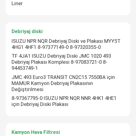
Liner
Debriyaj diski
Debriyaj diski
Kamyon Hava Filtresi
ISUZU NPR NQR Debriyaj Diski ve Plakası MYY5T
4HG1 4HF1 8-97377149-0 8-97320355-0
TF 4JA1 ISUZU Debriyaj Diski JMC 1020 493
Debriyaj Plakası Komplesi 8-97083721-0 8-
94453749-1
JMC 493 Euro3 TRANSIT CN2C15 7550BA için
MAMUR Kamyon Debriyaj Plakasının
Değiştirilmesi
8-97367795-0 ISUZU NPR NQR NNR 4HK1 4HE1
için Debriyaj Diski Plakası
Kamyon Hava Filtresi