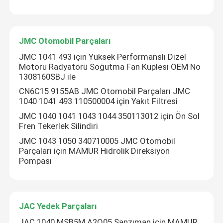
Fabrika turu
JMC Otomobil Parçaları
JMC 1041 493 için Yüksek Performanslı Dizel
Kalite kontrol
Motoru Radyatörü Soğutma Fan Küplesi OEM No
1308160SBJ ile
CN6C15 9155AB JMC Otomobil Parçaları JMC
Bize Ulaşın
1040 1041 493 110500004 için Yakıt Filtresi
JMC 1040 1041 1043 1044 350113012 için Ön Sol
Bir teklif isteği
Fren Tekerlek Silindiri
JMC 1043 1050 340710005 JMC Otomobil
Parçaları için MAMUR Hidrolik Direksiyon
Kamyon Oto Parçası
Pompası
ISUZU Kamyon Parçaları
JAC Yedek Parçaları
Isuzu Motor Parçaları
JAC 1040 MSB5M A2Q05 Şanzıman için MAMUR