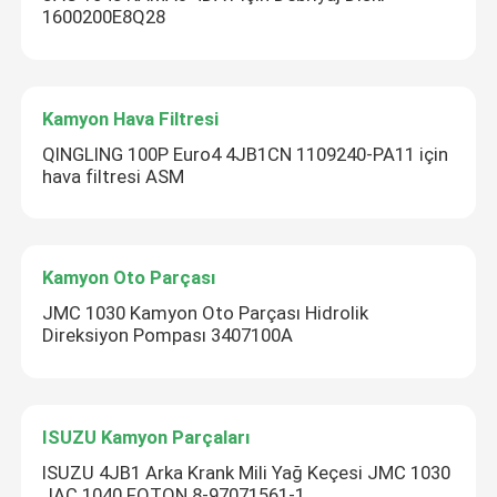
1600200E8Q28
Kamyon Hava Filtresi
QINGLING 100P Euro4 4JB1CN 1109240-PA11 için
hava filtresi ASM
Kamyon Oto Parçası
JMC 1030 Kamyon Oto Parçası Hidrolik
Direksiyon Pompası 3407100A
ISUZU Kamyon Parçaları
ISUZU 4JB1 Arka Krank Mili Yağ Keçesi JMC 1030
JAC 1040 FOTON 8-97071561-1