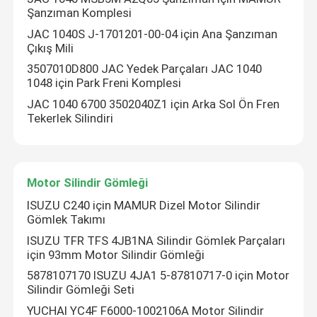
Şanzıman Komplesi
JAC 1040S J-1701201-00-04 için Ana Şanzıman
ISUZU Şasi Parçaları
Çıkış Mili
3507010D800 JAC Yedek Parçaları JAC 1040
ISUZU Fren Parçaları
1048 için Park Freni Komplesi
JAC 1040 6700 3502040Z1 için Arka Sol Ön Fren
Tekerlek Silindiri
ISUZU Debriyaj Parçaları
ISUZU Şanzıman Parçaları
Motor Silindir Gömleği
ISUZU C240 ​​için MAMUR Dizel Motor Silindir
JMC Otomobil Parçaları
Gömlek Takımı
ISUZU TFR TFS 4JB1NA Silindir Gömlek Parçaları
için 93mm Motor Silindir Gömleği
JAC Yedek Parçaları
5878107170 ISUZU 4JA1 5-87810717-0 için Motor
Silindir Gömleği Seti
Motor Silindir Gömleği
YUCHAI YC4F F6000-1002106A Motor Silindir