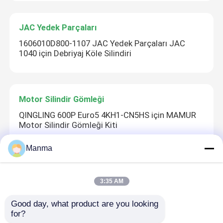
JAC Yedek Parçaları
1606010D800-1107 JAC Yedek Parçaları JAC
1040 için Debriyaj Köle Silindiri
Motor Silindir Gömleği
QINGLING 600P Euro5 4KH1-CN5HS için MAMUR
Motor Silindir Gömleği Kiti
Manma
Debriyaj diski
3:35 AM
JMC 1043 TRANSIT 493 Debriyaj Diski CN1C15
7550AA 160120007
Good day, what product are you looking 
for?